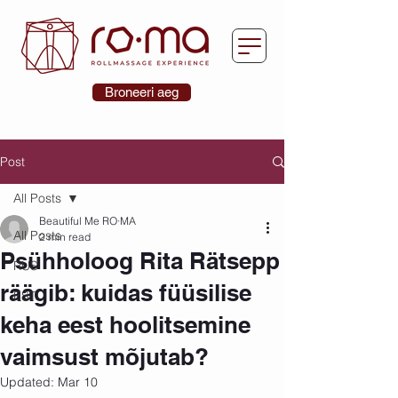
Broneeri aeg
Post
All Posts
Beautiful Me RO·MA
All Posts
2 min read
Psühholoog Rita Rätsepp
RUS
räägib: kuidas füüsilise
EST
keha eest hoolitsemine
vaimsust mõjutab?
Updated:
Mar 10