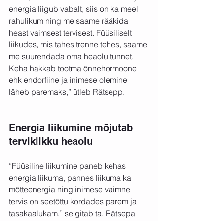
energia liigub vabalt, siis on ka meel 
rahulikum ning me saame rääkida 
heast vaimsest tervisest. Füüsiliselt 
liikudes, mis tahes trenne tehes, saame 
me suurendada oma heaolu tunnet. 
Keha hakkab tootma õnnehormoone 
ehk endorfiine ja inimese olemine 
läheb paremaks,”
ütleb Rätsepp.
Energia liikumine mõjutab 
terviklikku heaolu
“Füüsiline liikumine paneb kehas 
energia liikuma, pannes liikuma ka 
mõtteenergia ning inimese vaimne 
tervis on seetõttu kordades parem ja 
tasakaalukam.”
selgitab ta. Rätsepa 