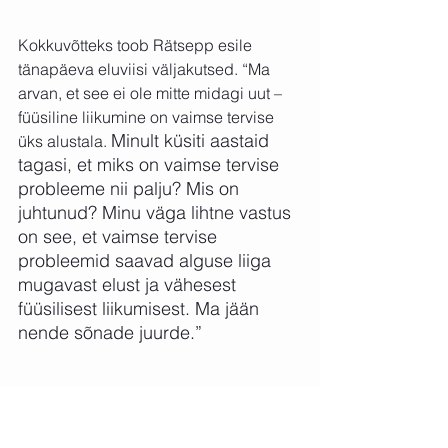
Kokkuvõtteks toob Rätsepp esile 
tänapäeva eluviisi väljakutsed. “Ma 
arvan, et see ei ole mitte midagi uut – 
füüsiline liikumine on vaimse tervise 
Minult küsiti aastaid 
üks alustala.
tagasi, et miks on vaimse tervise 
probleeme nii palju? Mis on 
juhtunud? Minu väga lihtne vastus 
on see, et vaimse tervise 
probleemid saavad alguse liiga 
mugavast elust ja vähesest 
füüsilisest liikumisest. Ma jään 
nende sõnade juurde.”
Füüsilise ja vaimse tervise tasakaalu 
saavutamisel võib rullmassaaž olla 