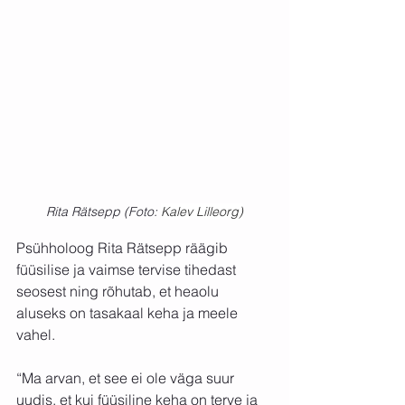
Rita Rätsepp (Foto: 
Kalev Lilleorg)
Psühholoog Rita Rätsepp räägib 
füüsilise ja vaimse tervise tihedast 
seosest ning rõhutab, et heaolu 
aluseks on tasakaal keha ja meele 
vahel.
“Ma arvan, et see ei ole väga suur 
uudis, et kui füüsiline keha on terve ja 