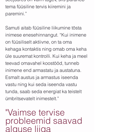
tema füüsiline tervis kiiremini ja 
paremini.”
Samuti aitab füüsiline liikumine tõsta 
inimese enesehinnangut. “Kui inimene 
on füüsiliselt aktiivne, on ta oma 
kehaga kontaktis ning omab oma keha 
üle suuremat kontrolli. Kui keha ja meel 
teevad omavahel koostööd, tunneb 
inimene end armastatu ja austatuna. 
Esmalt austus ja armastus iseenda 
vastu ning kui seda iseenda vastu 
tunda, saab seda energiat ka teistelt 
ümbritsevatelt inimestelt.”
"Vaimse tervise 
probleemid saavad 
alguse liiga 