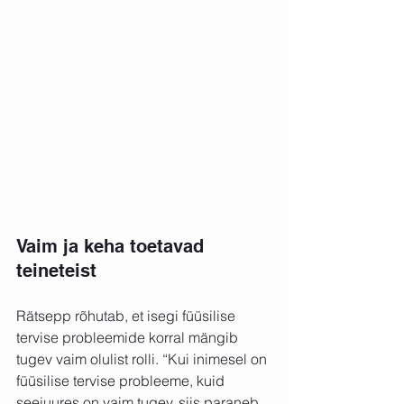
Vaim ja keha toetavad 
teineteist
Rätsepp rõhutab, et isegi füüsilise 
tervise probleemide korral mängib 
tugev vaim olulist rolli. “Kui inimesel on 
füüsilise tervise probleeme, kuid 
seejuures on vaim tugev, siis paraneb 