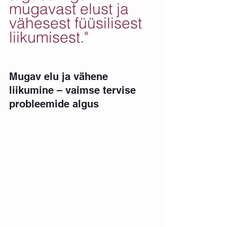
mugavast elust ja 
vähesest füüsilisest 
liikumisest."
Mugav elu ja vähene 
liikumine – vaimse tervise 
probleemide algus